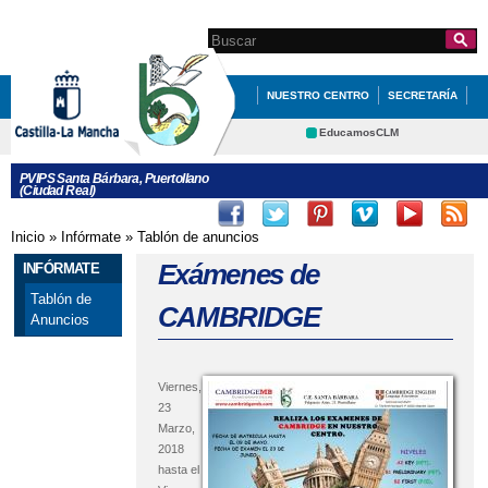
Pasar al
contenido
Search this site
Formulario de
principal
búsqueda
NUESTRO CENTRO
SECRETARÍA
EDUCACIÓN
QUÉ HACEMOS
EducamosCLM
Delphos
INFÓRMATE
AMPA
PVIPS Santa Bárbara, Puertollano
(Ciudad Real)
Portal Educación
CRFP
Contacto
Inicio
»
Infórmate
»
Tablón de anuncios
Se encuentra usted aquí
Exámenes de
INFÓRMATE
Tablón de
CAMBRIDGE
Anuncios
Viernes,
23
Marzo,
2018
hasta el