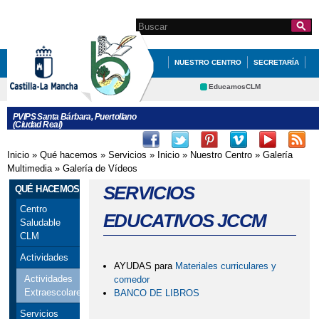
Pasar al
contenido
Search this site
Formulario de
principal
búsqueda
NUESTRO CENTRO
SECRETARÍA
EDUCACIÓN
QUÉ HACEMOS
EducamosCLM
Delphos
INFÓRMATE
AMPA
PVIPS Santa Bárbara, Puertollano
(Ciudad Real)
Portal Educación
CRFP
Contacto
Inicio
»
Qué hacemos
»
Servicios
»
Inicio
»
Nuestro Centro
»
Galería
Se encuentra usted aquí
Multimedia
»
Galería de Vídeos
SERVICIOS
QUÉ HACEMOS
Centro
EDUCATIVOS JCCM
Saludable
CLM
Actividades
AYUDAS para
Materiales curriculares y
Actividades
comedor
Extraescolares
BANCO DE LIBROS
Servicios